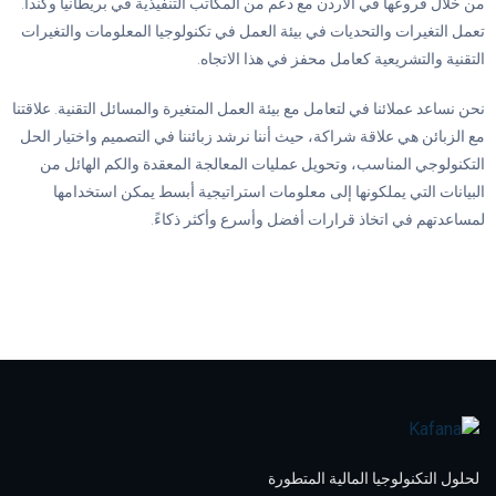
من خلال فروعها في الأردن مع دعم من المكاتب التنفيذية في بريطانيا وكندا.
تعمل التغيرات والتحديات في بيئة العمل في تكنولوجيا المعلومات والتغيرات
التقنية والتشريعية كعامل محفز في هذا الاتجاه.
نحن نساعد عملائنا في لتعامل مع بيئة العمل المتغيرة والمسائل التقنية. علاقتنا
مع الزبائن هي علاقة شراكة، حيث أننا نرشد زبائننا في التصميم واختيار الحل
التكنولوجي المناسب، وتحويل عمليات المعالجة المعقدة والكم الهائل من
البيانات التي يملكونها إلى معلومات استراتيجية أبسط يمكن استخدامها
لمساعدتهم في اتخاذ قرارات أفضل وأسرع وأكثر ذكاءً.
لحلول التكنولوجيا المالية المتطورة