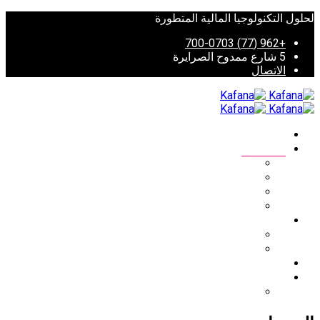
لحلول التكنولوجيا المالية المتطورة
+962 (77) 700-0703
5 شارع ممدوح الصرايرة
الاتصال
الصفحة الرئيسية
المنتجات
منصة معالجة الدفع
توزيع القسائم الالكترونية
تحويل المدفوعات
نظام كشف التحايل المالي
الخدمات
الاستشارات
توريد الخدمات الخارجية
شركاؤنا وحلفائنا
العربية
English